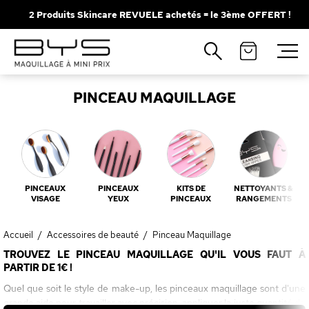
2 Produits Skincare REVUELE achetés = le 3ème OFFERT !
Fermer
Recherches populaires
PINCEAU MAQUILLAGE
Mascara
Palette
Solaire
Brumes
Blush
Rouge à Lèvres
PINCEAUX
PINCEAUX
KITS DE
NETTOYANTS &
VISAGE
YEUX
PINCEAUX
RANGEMENTS
Accueil
/
Accessoires de beauté
/
Pinceau Maquillage
TROUVEZ LE PINCEAU MAQUILLAGE QU'IL VOUS FAUT À
PARTIR DE 1€ !
Quel que soit le style de make-up, les pinceaux maquillage sont d'une
grande aide pour travailler avec précision, appliquer la juste quantité de