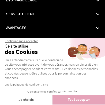
BYS MAQUILLAGE
SERVICE CLIENT
AVANTAGES
Continuer sans accepter
MENTIONS LÉGALES
Ce site utilise
des Cookies
On a attendu d'être sûrs que le contenu de
Achetez maintenant, payez plus tard avec
ce site vous intéresse avant de vous déranger, mais on aimerait bien
vous accompagner pendant votre visite... Les données personnelles
et cookies peuvent être utilisés pour la personnalisation des
annonces.
Lire la politique de confidentialité
Consentements certifiés par
0,30 €
Ajouter
1,00 €
Je choisis
Tout accepter