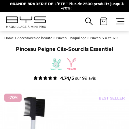
GRANDE BRADERIE DE L'ÉTÉ ! Plus de 2500 produits jusqu'à
-70% !
Fermer
Recherches populaires
Home
>
Accessoires de beauté
>
Pinceau Maquillage
>
Pinceaux à Yeux
>
Mascara
Palette
Pinceau Peigne Cils-Sourcils Essentiel
Solaire
Brumes
Blush
Rouge à Lèvres
4.74/5
sur
99
avis
-70
%