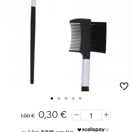
1
2
3
4
5
0,30 €
1,00 €