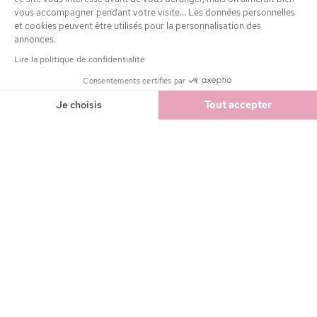
vous accompagner pendant votre visite... Les données personnelles
et cookies peuvent être utilisés pour la personnalisation des
annonces.
Lire la politique de confidentialité
Consentements certifiés par
Je choisis
Tout accepter
Axeptio consent
Plateforme de Gestion du Consentement : Personnalisez vos Option
Notre plateforme vous permet d'adapter et de gérer vos paramètres de
OBTENEZ -10% DE RÉDUCTION
EN VOUS INSCRIVANT À LA
NEWSLETTER
Adresse email