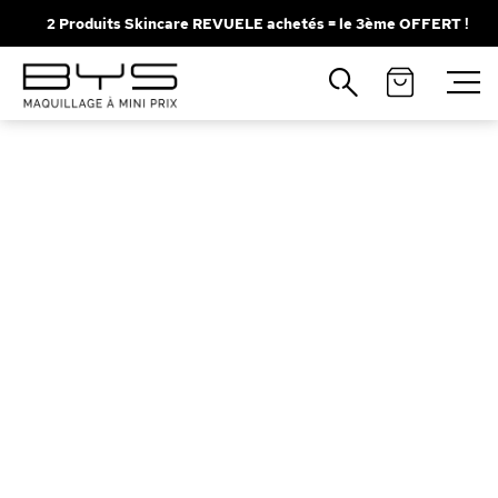
2 Produits Skincare REVUELE achetés = le 3ème OFFERT !
Fermer
Recherches populaires
Mascara
Palette
Solaire
Brumes
Blush
Rouge à Lèvres