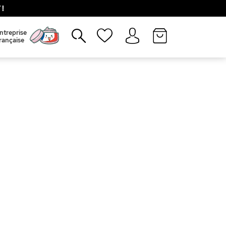
!
Fermer
ntreprise
rançaise