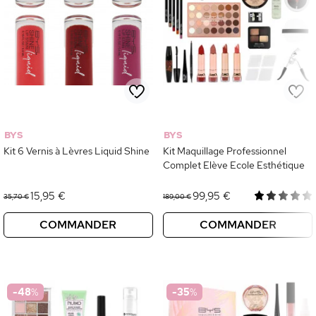
BYS
BYS
Kit 6 Vernis à Lèvres Liquid Shine
Kit Maquillage Professionnel
Complet Elève Ecole Esthétique
15,95 €
99,95 €
35,70 €
189,00 €
COMMANDER
COMMANDER
-48
%
-35
%