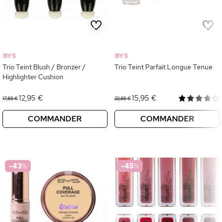
BYS
BYS
Trio Teint Blush / Bronzer /
Trio Teint Parfait Longue Tenue
Highlighter Cushion
12,95 €
15,95 €
17,85 €
22,85 €
COMMANDER
COMMANDER
-43
%
-45
%