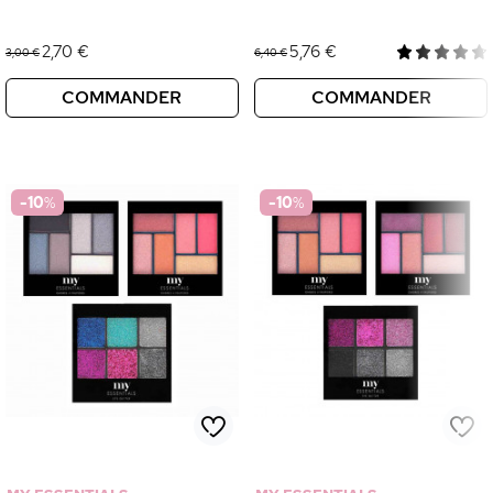
2,70 €
5,76 €
3,00 €
6,40 €
COMMANDER
COMMANDER
-10
%
-10
%