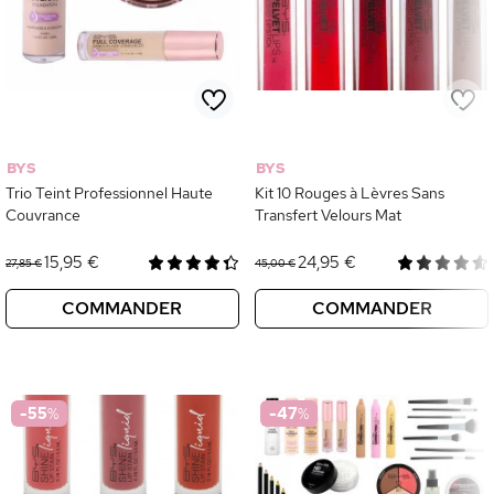
BYS
BYS
Trio Teint Professionnel Haute
Kit 10 Rouges à Lèvres Sans
Couvrance
Transfert Velours Mat
15,95 €
24,95 €
27,85 €
45,00 €
COMMANDER
COMMANDER
-55
%
-47
%