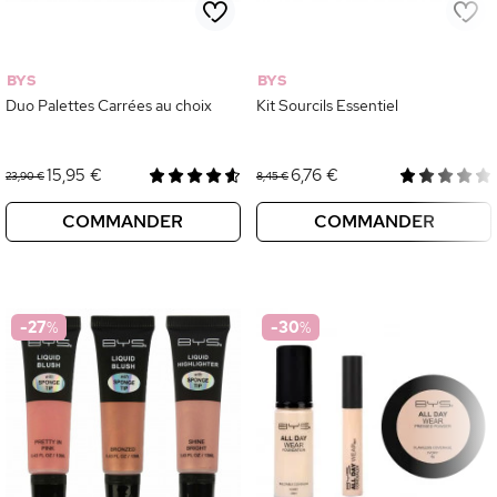
BYS
BYS
Duo Palettes Carrées au choix
Kit Sourcils Essentiel
15,95 €
6,76 €
23,90 €
8,45 €
COMMANDER
COMMANDER
-27
%
-30
%