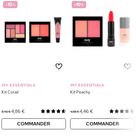
-10
%
-10
%
MY ESSENTIALS
MY ESSENTIALS
Kit Corail
Kit Peachy
4,86 €
4,46 €
5,40 €
4,95 €
COMMANDER
COMMANDER