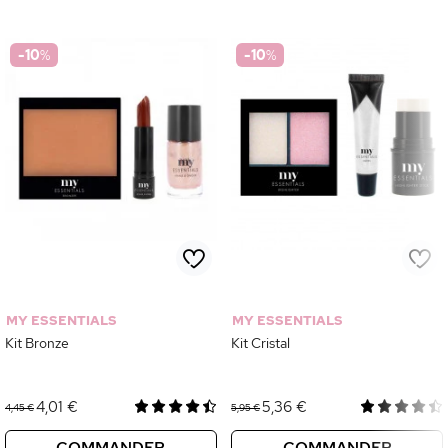
-10
%
-10
%
MY ESSENTIALS
MY ESSENTIALS
Kit Bronze
Kit Cristal
4,01 €
5,36 €
4,45 €
5,95 €
COMMANDER
COMMANDER