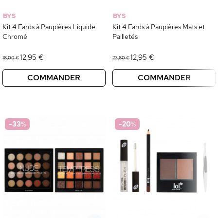
BYS
BYS
Kit 4 Fards à Paupières Liquide
Kit 4 Fards à Paupières Mats et
Chromé
Pailletés
12,95 €
12,95 €
18,00 €
23,80 €
COMMANDER
COMMANDER
-33
%
-20
%