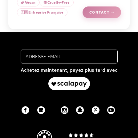
🌿 Vegan
🦋 Cruelty-Free
🇫🇷 Entreprise Française
CONTACT →
Inscrivez-vous à notre newsletter
Achetez maintenant, payez plus tard avec