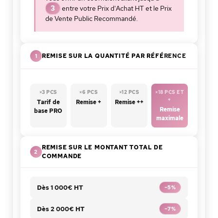
email.
3
entre votre Prix d'Achat HT et le Prix
Vous serez livré(e) par le transporteur DPD, les délais
de Vente Public Recommandé.
de livraison pouvant varier entre 24h et 48h.
🚚 DPD
⚡ 24h–48h
✅ Livraison offerte dès 3 000€
REMISE SUR LA QUANTITÉ PAR RÉFÉRENCE
1
×3 PCS
×6 PCS
×12 PCS
×18 PCS ET
+
Tarif de
Remise +
Remise ++
Remise
base PRO
maximale
REMISE SUR LE MONTANT TOTAL DE
2
COMMANDE
Dès 1 000€ HT
−5%
Dès 2 000€ HT
−7%