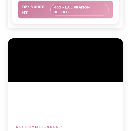
Dès 3 000€
-10% + LA LIVRAISON
HT
OFFERTE
QUI SOMMES-NOUS ?