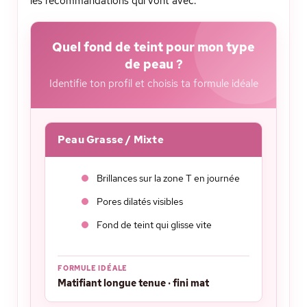
les recommandations qui vont avec.
Quel fond de teint pour mon type
de peau ?
Identifie ton profil et choisis ta formule idéale
Peau Grasse / Mixte
Brillances sur la zone T en journée
Pores dilatés visibles
Fond de teint qui glisse vite
FORMULE IDÉALE
Matifiant longue tenue · fini mat