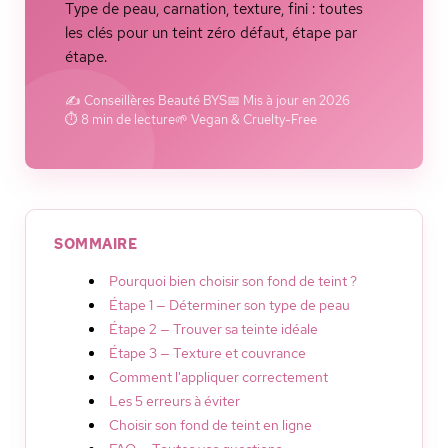
Type de peau, carnation, texture, fini : toutes
les clés pour un teint zéro défaut, étape par
étape.
✍️ Conseillères Beauté BYS
📅 Mis à jour en 2026
⏱️ 8 min de lecture
🌱 Vegan & Cruelty-Free
SOMMAIRE
Pourquoi bien choisir son fond de teint ?
Étape 1 — Déterminer son type de peau
Étape 2 — Trouver sa teinte idéale
Étape 3 — Texture et couvrance
Comment l'appliquer correctement
Les 5 erreurs à éviter
Choisir son fond de teint en ligne