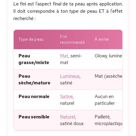
Le fini est l'aspect final de ta peau après application.
Il doit correspondre à ton type de peau ET à l'effet
recherché :
Fini
Type de peau
À éviter
recommandé
Peau
Mat
, semi-
Glowy, lumineux
grasse/mixte
mat
Peau
Lumineux
,
Mat (assèche)
sèche/mature
satiné
Peau normale
Satiné
,
Aucun en
naturel
particulier
Peau sensible
Naturel
,
Pailleté,
satiné doux
microplastiques