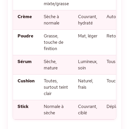
mixte/grasse
Crème
Sèche à
Couvrant,
Automne/H
normale
hydraté
Poudre
Grasse,
Mat, léger
Retouche, 
touche de
finition
Sérum
Sèche,
Lumineux,
Tous les jou
mature
soin
Cushion
Toutes,
Naturel,
Touche rap
surtout teint
frais
clair
Stick
Normale à
Couvrant,
Déplaceme
sèche
ciblé