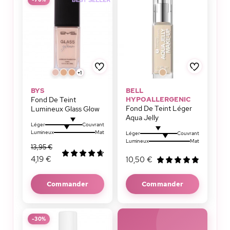
+1
BYS
BELL
Fond De Teint
HYPOALLERGENIC
Fond De Teint Léger
Lumineux Glass Glow
Aqua Jelly
Léger
Couvrant
Lumineux
Mat
Léger
Couvrant
Lumineux
Mat
13,95 €
4,19 €
10,50 €
Commander
Commander
-30%