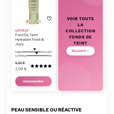
VOIR TOUTE
+1
LA
LOVELY
COLLECTION
Fond De Teint
FONDS DE
Hydratant Fresh &
TEINT
Juicy
Découvrir
Léger
Couvrant
Lumineux
Mat
6,95 €
2,09 €
Commander
PEAU SENSIBLE OU RÉACTIVE