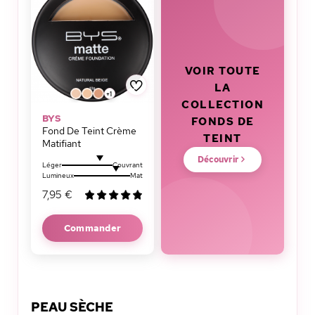
VOIR TOUTE
LA
+1
COLLECTION
BYS
FONDS DE
Fond De Teint Crème
TEINT
Matifiant
Découvrir
Léger
Couvrant
Lumineux
Mat
7,95 €
Commander
PEAU SÈCHE