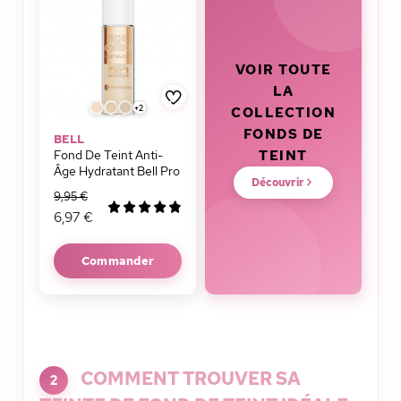
VOIR TOUTE
LA
+2
COLLECTION
FONDS DE
BELL
TEINT
Fond De Teint Anti-
Âge Hydratant Bell Pro
Découvrir
9,95 €
6,97 €
Commander
COMMENT TROUVER SA
2