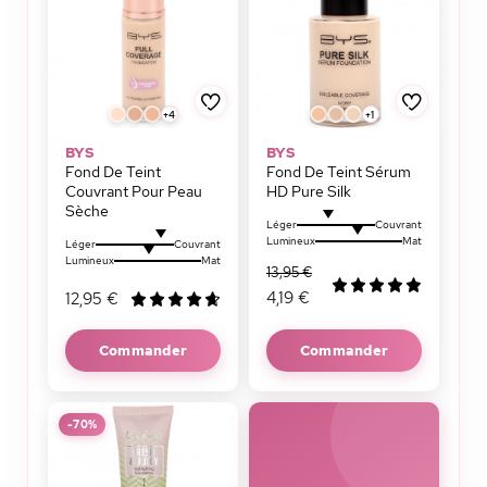
+4
+1
BYS
BYS
Fond De Teint
Fond De Teint Sérum
Couvrant Pour Peau
HD Pure Silk
Sèche
Léger
Couvrant
Lumineux
Mat
Léger
Couvrant
Lumineux
Mat
13,95 €
4,19 €
12,95 €
Commander
Commander
-70%