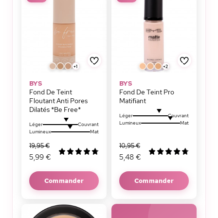
+1
+2
BYS
BYS
Fond De Teint
Fond De Teint Pro
Floutant Anti Pores
Matifiant
Dilatés *Be Free*
Léger
Couvrant
Lumineux
Mat
Léger
Couvrant
Lumineux
Mat
19,95 €
10,95 €
5,99 €
5,48 €
Commander
Commander