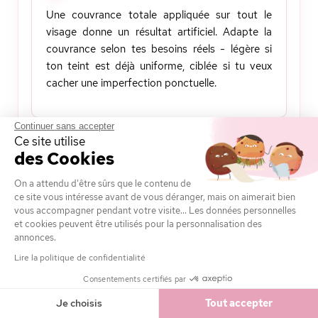
Une couvrance totale appliquée sur tout le
visage donne un résultat artificiel. Adapte la
couvrance selon tes besoins réels - légère si
ton teint est déjà uniforme, ciblée si tu veux
cacher une imperfection ponctuelle.
Continuer sans accepter
Ce site utilise
Ne pas adapter son fond de teint aux
des Cookies
5
saisons
On a attendu d'être sûrs que le contenu de
Ta peau change selon les saisons : plus sèche
ce site vous intéresse avant de vous déranger, mais on aimerait bien
en hiver, plus grasse et hâlée en été. Il peut être
vous accompagner pendant votre visite... Les données personnelles
utile d'avoir deux teintes et deux textures pour
et cookies peuvent être utilisés pour la personnalisation des
s'adapter à ces variations naturelles.
annonces.
Lire la politique de confidentialité
Consentements certifiés par
Je choisis
Tout accepter
COMMENT CHOISIR SON FOND DE