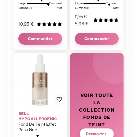
Léger
Couvrant
Léger
Couvrant
Lumineux
Mat
Lumineux
Mat
11,95 €
5,98 €
10,95 €
Commander
Commander
VOIR TOUTE
LA
COLLECTION
BELL
FONDS DE
HYPOALLERGENIC
Fond De Teint Effet
TEINT
Peau Nue
Découvrir