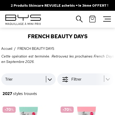
2 Produits Skincare REVUELE achetés = le 3ème OFFERT !
Fermer
Recherches populaires
FRENCH BEAUTY DAYS
Mascara
Palette
Solaire
Brumes
Accueil
/
FRENCH BEAUTY DAYS
Cette opération est terminée. Retrouvez les prochaines French Days
Blush
Rouge à Lèvres
en Septembre 2026.
Trier
Filtrer
2027
styles trouvés
-70
%
-70
%