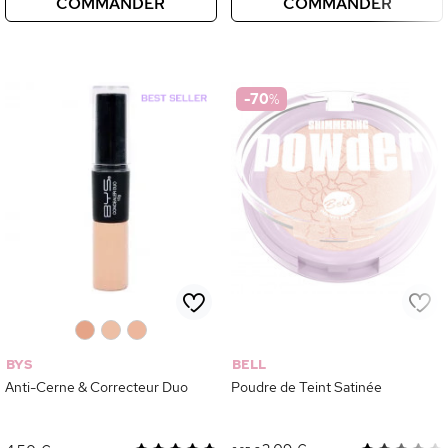
COMMANDER
COMMANDER
-70
%
0
0
0
BYS
BELL
Anti-Cerne & Correcteur Duo
Poudre de Teint Satinée