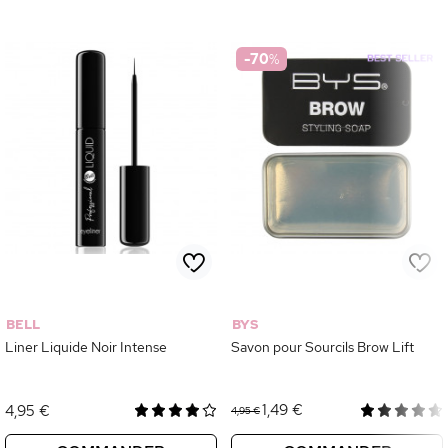
-70
%
BELL
BYS
Liner Liquide Noir Intense
Savon pour Sourcils Brow Lift
1,49 €
4,95 €
4,95 €