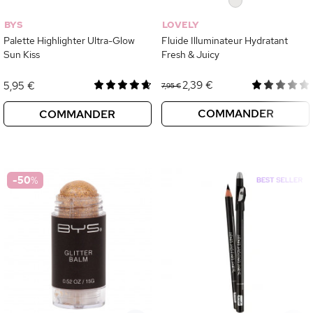
0
BYS
LOVELY
Palette Highlighter Ultra-Glow
Fluide Illuminateur Hydratant
Sun Kiss
Fresh & Juicy
2,39 €
5,95 €
7,95 €
COMMANDER
COMMANDER
-50
%