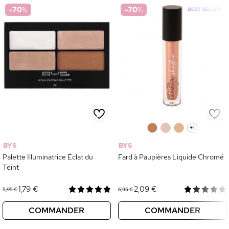
-70
%
-70
%
0
0
0
+1
BYS
BYS
Palette Illuminatrice Éclat du
Fard à Paupières Liquide Chromé
Teint
1,79 €
2,09 €
5,95 €
6,95 €
COMMANDER
COMMANDER