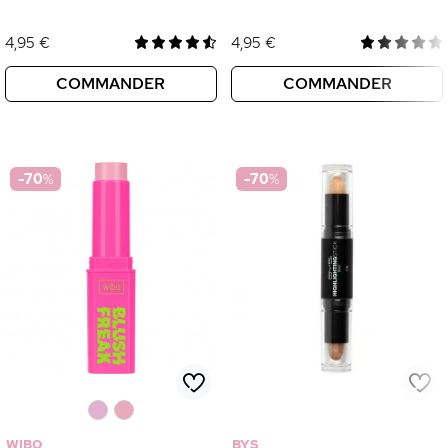
4,95 €
4,95 €
COMMANDER
COMMANDER
-70
%
-70
%
0
0
WIBO
BYS