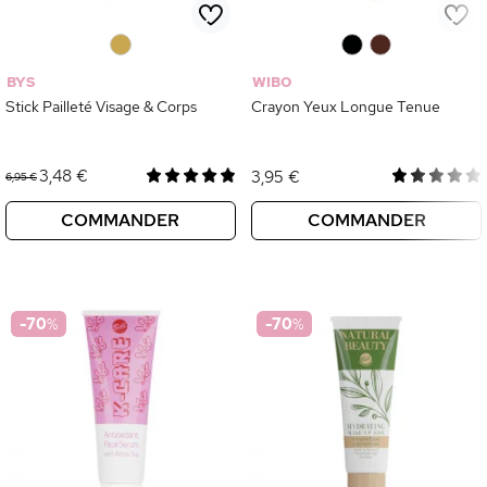
0
0
0
BYS
WIBO
Stick Pailleté Visage & Corps
Crayon Yeux Longue Tenue
3,48 €
3,95 €
6,95 €
COMMANDER
COMMANDER
-70
%
-70
%