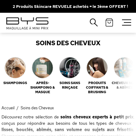
2 Produits Skincare REVUELE achetés = le 3ème OFFERT !
Fermer
Recherches populaires
SOINS DES CHEVEUX
Mascara
Palette
Solaire
Brumes
Blush
Rouge à Lèvres
SHAMPOINGS
APRÈS-
SOINS SANS
PRODUITS
CHEVEUX SEC
SHAMPOING &
RINÇAGE
COIFFANTS &
& ABÎMÉS
MASQUE
BRUSHING
Accueil
/
Soins des Cheveux
Découvrez notre sélection de
soins cheveux experts à petit prix
,
conçus pour répondre aux besoins de tous les types de cheveux :
lisses, bouclés, abîmés, sans volume ou sujets aux frisottis
.