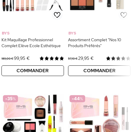
BYS
BYS
Kit Maquillage Professionnel
Assortiment Complet "Nos 10
Complet Elève Ecole Esthétique
Produits Préférés"
99,95 €
29,95 €
189,00 €
57,10 €
COMMANDER
COMMANDER
-35
%
-44
%