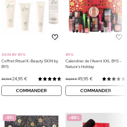
SKIN BY BYS
BYS
Coffret Rituel K-Beauty SKIN by
Calendrier de l'Avent XXL BYS -
BYS
Nature's Holiday
24,95 €
49,95 €
39,70 €
102,00 €
COMMANDER
COMMANDER
-51
%
-60
%