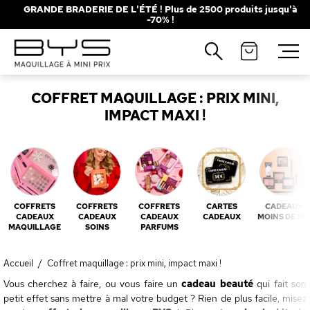
GRANDE BRADERIE DE L'ÉTÉ ! Plus de 2500 produits jusqu'à
-70% !
Fermer
Recherches populaires
COFFRET MAQUILLAGE : PRIX MINI,
Mascara
Palette
IMPACT MAXI !
Solaire
Brumes
Blush
Rouge à Lèvres
COFFRETS
COFFRETS
COFFRETS
CARTES
CADEAUX
CADEAUX
CADEAUX
CADEAUX
CADEAUX
MOINS DE 10
MAQUILLAGE
SOINS
PARFUMS
Accueil
/
Coffret maquillage : prix mini, impact maxi !
Vous cherchez à faire, ou vous faire un
cadeau beauté
qui fait son
petit effet sans mettre à mal votre budget ? Rien de plus facile, misez