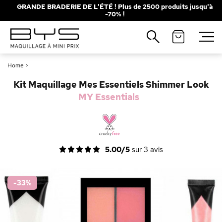
GRANDE BRADERIE DE L'ÉTÉ ! Plus de 2500 produits jusqu'à
-70% !
Fermer
Recherches populaires
Home
>
Mascara
Palette
Kit Maquillage Mes Essentiels Shimmer Look
Solaire
Brumes
MY Essentials
Blush
Rouge à Lèvres
5.00/5
sur
3
avis
-33
%