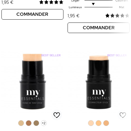
Léger
Couvrant
1,95 €
Lumineux
Mat
COMMANDER
1,95 €
COMMANDER
0
0
0
+2
0
0
0