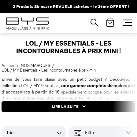
2 Produits Skincare REVUELE achetés = le 3ème OFFERT !
Fermer
Recherches populaires
LOL / MY ESSENTIALS - LES
Mascara
Palette
INCONTOURNABLES À PRIX MINI !
Solaire
Brumes
Accueil
/
NOS MARQUES
/
Blush
Rouge à Lèvres
LOL / MY Essentials - Les incontournables à prix mini !
Envie de vous faire plaisir avec un petit budget ? Découvrez la
collection LOL / MY Essentials,
une gamme complète de makeup et
d'accessoires à partir de 1€
spécialement conçue pour les adeptes
d'un maquillage pas cher et de qualité.
Plébiscités par nos clients,
les produits LOL allient pigmentation, tenue et prix mini qui font leur
LIRE LA SUITE
succès depuis leur arrivée en France en 2013. Aujourd'hui, la gamme
s'enrichit de nouveaux incontournables signés MY Essentials, avec
toujours
des formules 100% cruelty free
et un rapport qualité / prix
imbattable pour se maquiller au quotidien sans se ruiner.
Trier
Filtrer