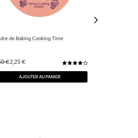
6,95 €
›
AJOU
dre de Baking Cooking Time
2,25 €
50 €
AJOUTER AU PANIER