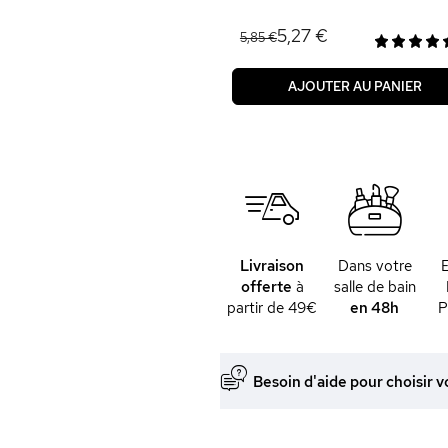
5,27 €
5,85 €
AJOUTER AU PANIER
Livraison
Dans votre
offerte
à
salle de bain
partir de 49€
en 48h
P
Besoin d'aide pour choisir v