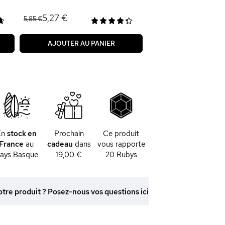
5,27 €
5,85 €
AJOUTER AU PANIER
En
stock en
Prochain
Ce produit
France
au
cadeau
dans
vous rapporte
ays Basque
19,00 €
20
Rubys
otre produit ? Posez-nous vos questions ici