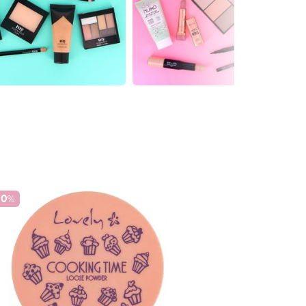
70
%
Poudre Libre Fin