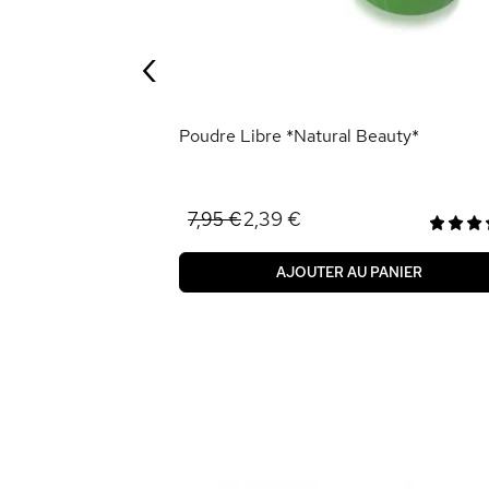
‹
ANIER
Poudre Libre *Natural Beauty*
2,39 €
7,95 €
AJOUTER AU PANIER