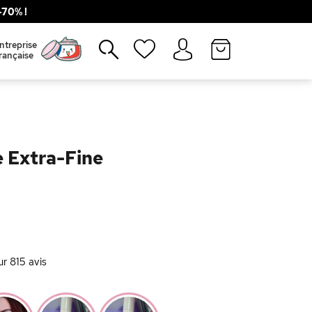
70% !
Fermer
ntreprise
rançaise
e Extra-Fine
ur
815
avis