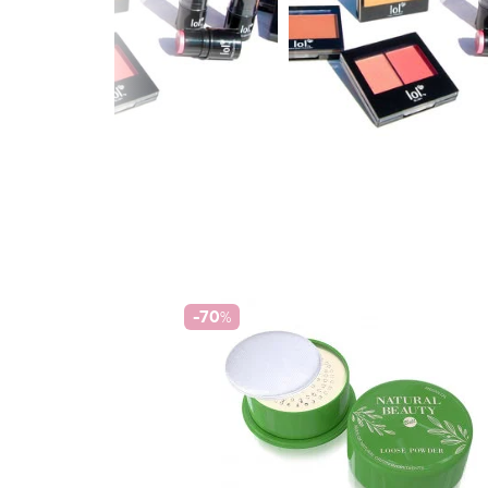
-70
%
e Tenue