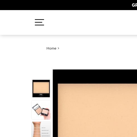
GR
Recherches populaires
Home
>
Mascara
Palette
Solaire
Brumes
Blush
Rouge à Lèvres