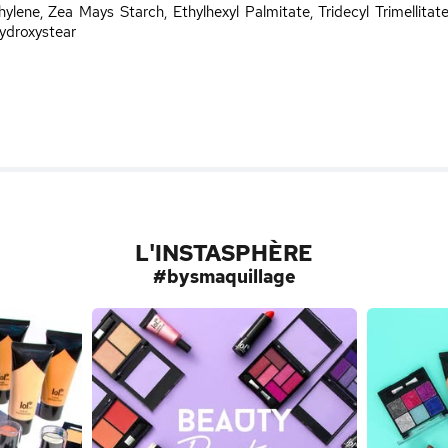
ylene, Zea Mays Starch, Ethylhexyl Palmitate, Tridecyl Trimellitat
hydroxystear
L'INSTASPHÈRE
#bysmaquillage