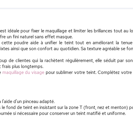
est idéale pour fixer le maquillage et limiter les brillances tout au 
ffre un fini naturel sans effet masque.
ette poudre aide à unifier le teint tout en améliorant la tenue d
ixtes ainsi que son confort au quotidien. Sa texture agréable se fo
 de clientes qui la rachètent régulièrement, elle séduit par son 
 frais plus longtemps.
de
maquillage du visage
pour sublimer votre teint. Complétez votre
 l'aide d'un pinceau adapté.
e fond de teint en insistant sur la zone T (front, nez et menton) pour
ournée si nécessaire pour conserver un teint matifié et uniforme.