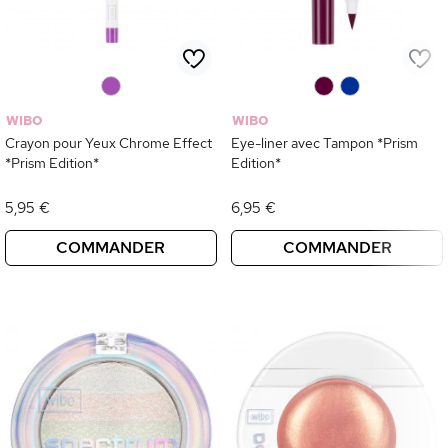
0
0
0
WIBO
WIBO
Crayon pour Yeux Chrome Effect
Eye-liner avec Tampon *Prism
*Prism Edition*
Edition*
5,95 €
6,95 €
COMMANDER
COMMANDER