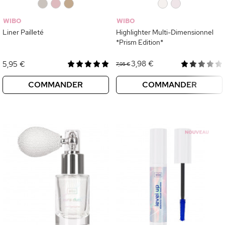
0
0
0
0
0
WIBO
WIBO
Liner Pailleté
Highlighter Multi-Dimensionnel
*Prism Edition*
3,98 €
5,95 €
7,95 €
COMMANDER
COMMANDER