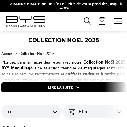
GRANDE BRADERIE DE L'ÉTÉ ! Plus de 2500 produits jusqu'à
-70% !
Fermer
Recherches populaires
COLLECTION NOËL 2025
Mascara
Palette
Solaire
Brumes
Accueil
/
Collection Noël 2025
Plongez dans la magie des fêtes avec notre
Collection Noël 2025
Blush
Rouge à Lèvres
BYS Maquillage
, une sélection féérique de maquillages scintillants,
soins aux parfums réconfortants et
coffrets cadeaux à petits prix
.
Offrez (ou offrez-vous !) des produits au design festif et chaleureux,
parfaits pour sublimer vos looks de fin d’année. Et pour patienter
LIRE LA SUITE
jusqu’au jour J, découvrez nos
Calendriers de l’Avent iconiques
,
incontournable de la saison !
Trier
Filtrer