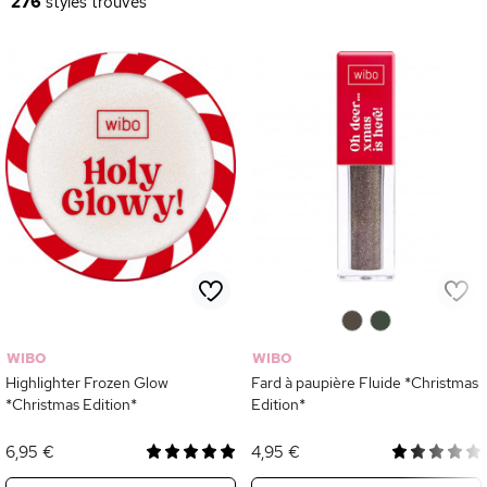
276
styles trouvés
0
0
WIBO
WIBO
Highlighter Frozen Glow
Fard à paupière Fluide *Christmas
*Christmas Edition*
Edition*
6,95 €
4,95 €