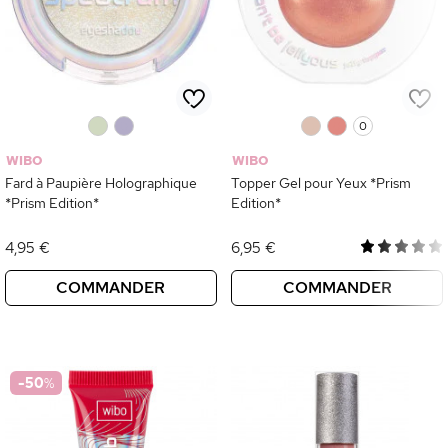
0
0
0
0
0
WIBO
WIBO
Fard à Paupière Holographique
Topper Gel pour Yeux *Prism
*Prism Edition*
Edition*
4,95 €
6,95 €
COMMANDER
COMMANDER
-50
%