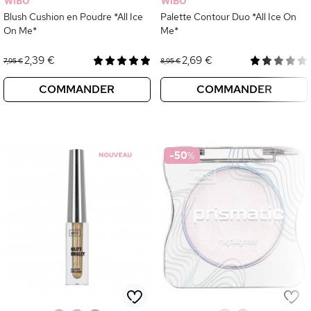
WIBO
WIBO
Blush Cushion en Poudre *All Ice
Palette Contour Duo *All Ice On
On Me*
Me*
2,39 €
2,69 €
7,95 €
8,95 €
COMMANDER
COMMANDER
-50
%