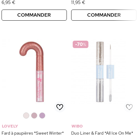
6,95 €
11,95 €
COMMANDER
COMMANDER
-70
%
0
0
0
LOVELY
WIBO
Fard à paupières *Sweet Winter*
Duo Liner & Fard *All Ice On Me*