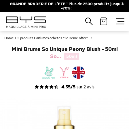
GRANDE BRADERIE DE L'ÉTÉ ! Plus de 2500 produits jusqu'à
-70% !
Fermer
Recherches populaires
Home
>
2 produits Parfumés achetés = le 3ème offert !
>
Mascara
Palette
Mini Brume So Unique Peony Blush - 50ml
Solaire
Brumes
So...
50ml
Blush
Rouge à Lèvres
4.55/5
sur
2
avis