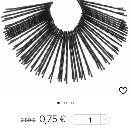
1
2
3
0,75 €
2,50 €