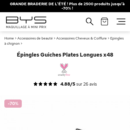
GRANDE BRADERIE DE L'ÉTÉ ! Plus de 2500 produits jusqu'à
-70% !
Fermer
Recherches populaires
Home
>
Accessoires de beauté
>
Accessoires Cheveux & Coiffure
>
Epingles
Mascara
Palette
à chignon
>
Solaire
Brumes
Épingles Guiches Plates Longues x48
Blush
Rouge à Lèvres
4.88/5
sur
26
avis
-70
%