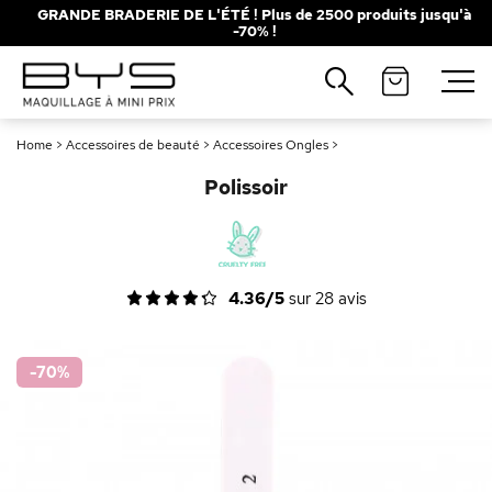
GRANDE BRADERIE DE L'ÉTÉ ! Plus de 2500 produits jusqu'à
-70% !
Fermer
Recherches populaires
Home
>
Accessoires de beauté
>
Accessoires Ongles
>
Mascara
Palette
Polissoir
Solaire
Brumes
Blush
Rouge à Lèvres
4.36/5
sur
28
avis
-70
%