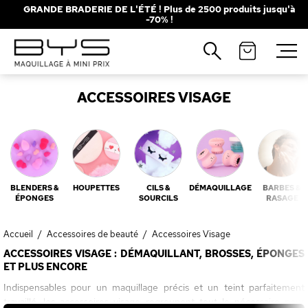
GRANDE BRADERIE DE L'ÉTÉ ! Plus de 2500 produits jusqu'à
-70% !
Fermer
Recherches populaires
ACCESSOIRES VISAGE
Mascara
Palette
Solaire
Brumes
Blush
Rouge à Lèvres
BLENDERS &
HOUPETTES
CILS &
DÉMAQUILLAGE
BARBES &
ÉPONGES
SOURCILS
RASAGE
Accueil
/
Accessoires de beauté
/
Accessoires Visage
ACCESSOIRES VISAGE : DÉMAQUILLANT, BROSSES, ÉPONGES
ET PLUS ENCORE
Indispensables pour un maquillage précis et un teint parfaitement
travaillé, les accessoires visage regroupent tout le nécessaire pour