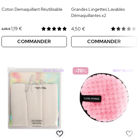
Coton Demaquillant Réutilisable
Grandes Lingettes Lavables
Démaquillantes x2
1,19 €
4,50 €
3,95 €
COMMANDER
COMMANDER
-70
%