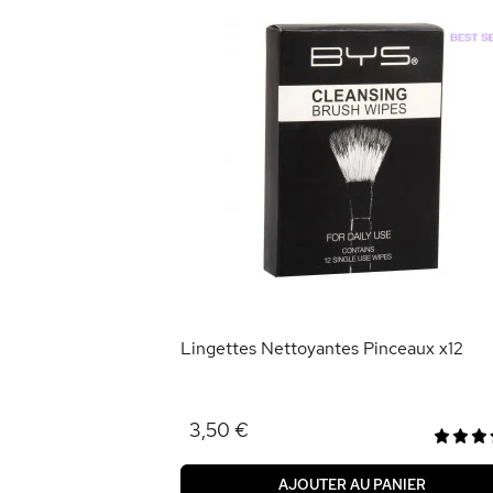
ux (vide)
ANIER
Lingettes Nettoyantes Pinceaux x12
3,50 €
AJOUTER AU PANIER