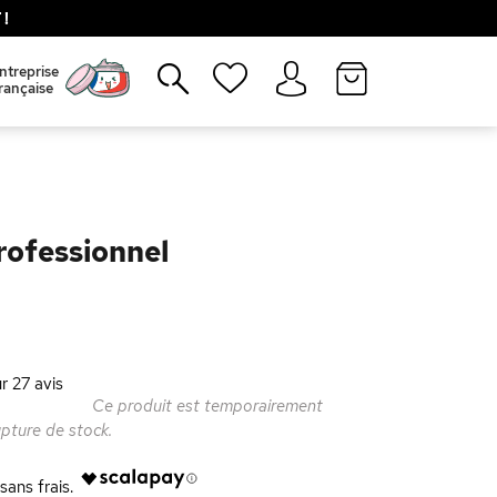
!
Fermer
ntreprise
rançaise
rofessionnel
ur
27
avis
Ce produit est temporairement
upture de stock.