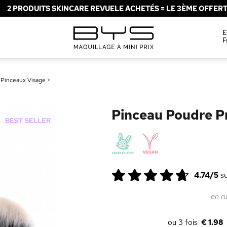
2 PRODUITS SKINCARE REVUELE ACHETÉS = LE 3ÈME OFFERT 
E
F
>
Pinceaux Visage
>
Pinceau Poudre P
4.74/5
s
en r
€ 1.98