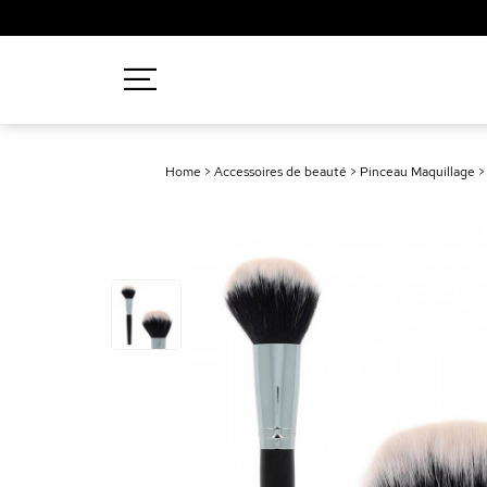
Recherches populaires
Home
>
Accessoires de beauté
>
Pinceau Maquillage
Mascara
Palette
Solaire
Brumes
Blush
Rouge à Lèvres