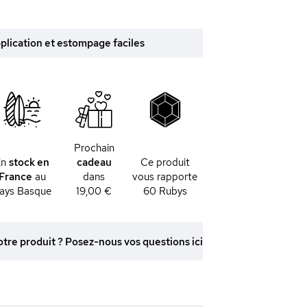
pplication et estompage faciles
Prochain
En
stock en
cadeau
Ce produit
France
au
dans
vous rapporte
ays Basque
19,00 €
60
Rubys
otre produit ? Posez-nous vos questions ici