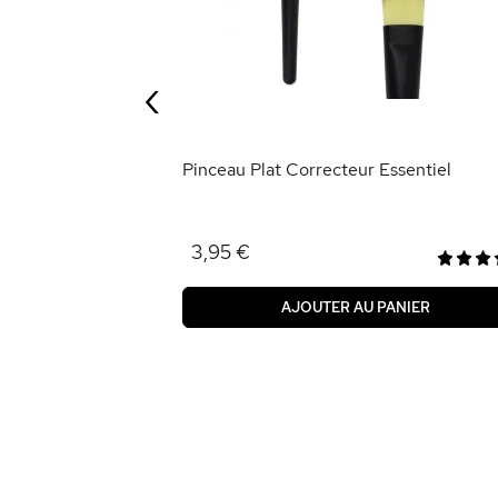
‹
ANIER
Pinceau Plat Correcteur Essentiel
3,95 €
AJOUTER AU PANIER