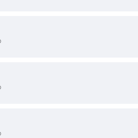
)
)
)