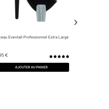
1,79 €
5,95 €
›
AJOU
ceau Eventail Professionnel Extra Large
95 €
AJOUTER AU PANIER