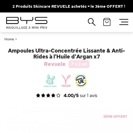
2 Produits Skincare REVUELE achetés = le 3ème OFFERT !
Fermer
Recherches populaires
Home
>
Mascara
Palette
Ampoules Ultra-Concentrée Lissante & Anti-
Solaire
Brumes
Rides à l'Huile d'Argan x7
Revuele
7 x 2 ml
Blush
Rouge à Lèvres
4.00/5
sur
1
avis