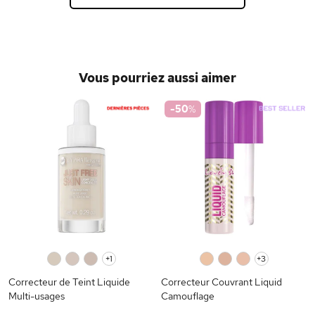
Vous pourriez aussi aimer
-50
%
0
0
0
+1
0
0
0
+3
Correcteur de Teint Liquide
Correcteur Couvrant Liquid
Multi-usages
Camouflage