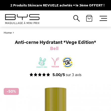
2 Produits Skincare REVUELE achetés = le 3ème OFFERT !
Fermer
Recherches populaires
Home
>
Mascara
Palette
Anti-cerne Hydratant *Vege Edition*
Solaire
Brumes
Bell
Blush
Rouge à Lèvres
5.00/5
sur
3
avis
-50
%