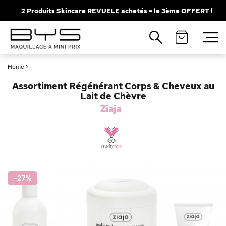
2 Produits Skincare REVUELE achetés = le 3ème OFFERT !
Fermer
Recherches populaires
Home
>
Mascara
Palette
Assortiment Régénérant Corps & Cheveux au
Solaire
Brumes
Lait de Chèvre
Ziaja
Blush
Rouge à Lèvres
-27
%