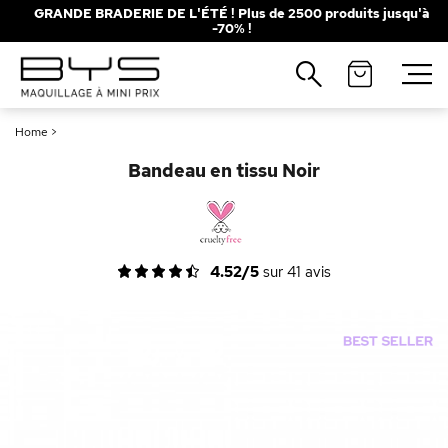
GRANDE BRADERIE DE L'ÉTÉ ! Plus de 2500 produits jusqu'à
-70% !
Fermer
Recherches populaires
Home
>
Mascara
Palette
Bandeau en tissu Noir
Solaire
Brumes
Blush
Rouge à Lèvres
4.52/5
sur
41
avis