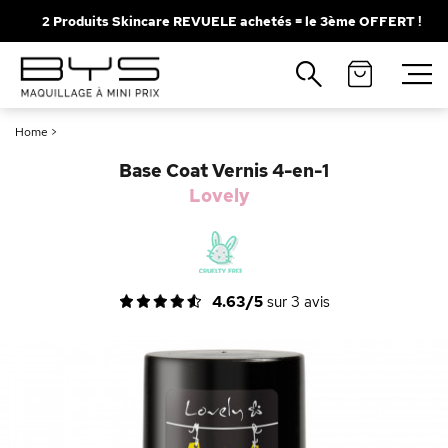
2 Produits Skincare REVUELE achetés = le 3ème OFFERT !
Fermer
Recherches populaires
Home
>
Mascara
Palette
Base Coat Vernis 4-en-1
Solaire
Brumes
Lovely
Blush
Rouge à Lèvres
4.63/5
sur
3
avis