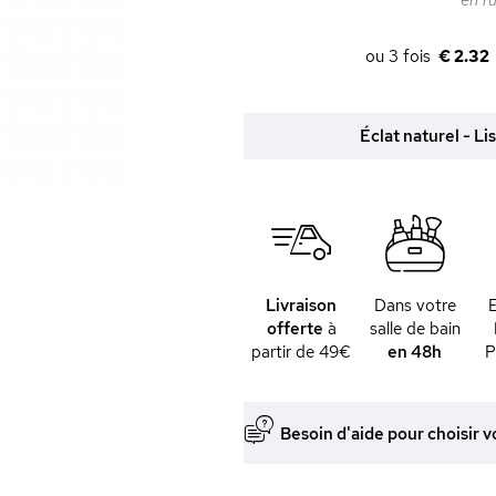
en r
€ 2.32
Éclat naturel - Li
Livraison
Dans votre
offerte
à
salle de bain
partir de 49€
en 48h
P
Besoin d'aide pour choisir v