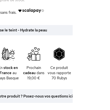
upture de stock.
sse le teint - Hydrate la peau
En
stock en
Prochain
Ce produit
France
au
cadeau
dans
vous rapporte
ays Basque
19,00 €
70
Rubys
otre produit ? Posez-nous vos questions ici