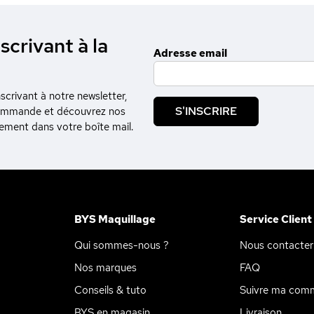
scrivant à la
Adresse email
crivant à notre newsletter,
S'INSCRIRE
commande et découvrez nos
tement dans votre boîte mail.
BYS Maquillage
Service Client
Qui sommes-nous ?
Nous contacter
Nos marques
FAQ
Conseils & tuto
Suivre ma com
BYS en magasin
Livraison