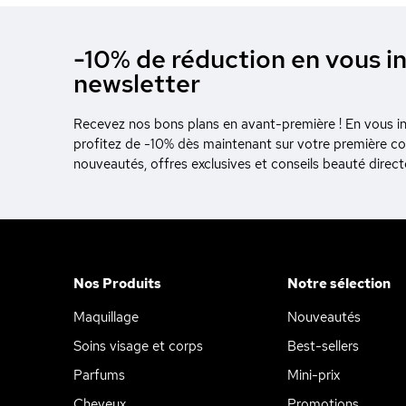
-10% de réduction en vous in
newsletter
Recevez nos bons plans en avant-première ! En vous ins
profitez de -10% dès maintenant sur votre première 
nouveautés, offres exclusives et conseils beauté direc
Continuer sans accepter
Ce site utilise
des Cookies
Nos Produits
Notre sélection
On a attendu d'être sûrs que le
contenu de ce site vous intéresse avant de vous déranger, mais
Maquillage
Nouveautés
on aimerait bien vous accompagner pendant votre visite... Les
données personnelles et cookies peuvent être utilisés pour la
Soins visage et corps
Best-sellers
personnalisation des annonces.
Parfums
Mini-prix
Lire la politique de confidentialité
Cheveux
Promotions