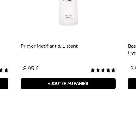
Primer Matifiant & Lissant
Bas
Hyp
8,95 €
9,
AJOUTER AU PANIER