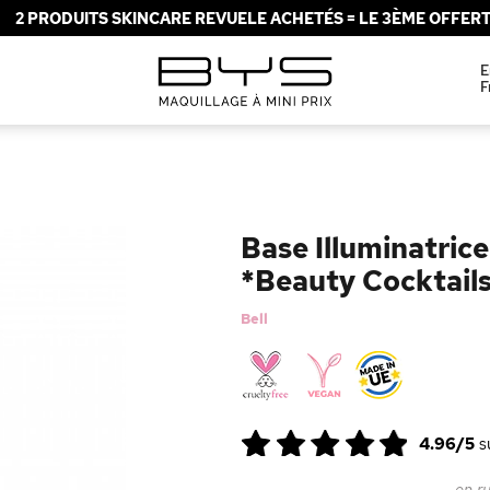
2 PRODUITS SKINCARE REVUELE ACHETÉS = LE 3ÈME OFFERT 
E
F
Base Illuminatrice
*Beauty Cocktail
Bell
4.96/5
s