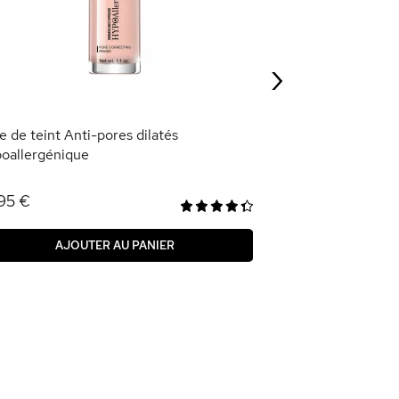
1,79 €
5,95 €
›
AJOU
e de teint Anti-pores dilatés
oallergénique
95 €
AJOUTER AU PANIER