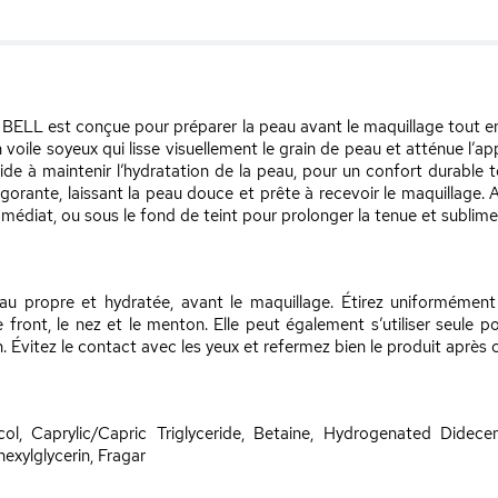
e BELL est conçue pour préparer la peau avant le maquillage tout en 
oile soyeux qui lisse visuellement le grain de peau et atténue l’app
aide à maintenir l’hydratation de la peau, pour un confort durable 
igorante, laissant la peau douce et prête à recevoir le maquillage.
mmédiat, ou sous le fond de teint pour prolonger la tenue et sublimer
u propre et hydratée, avant le maquillage. Étirez uniformément 
 front, le nez et le menton. Elle peut également s’utiliser seule po
Évitez le contact avec les yeux et refermez bien le produit après c
col, Caprylic/Capric Triglyceride, Betaine, Hydrogenated Didec
hexylglycerin, Fragar