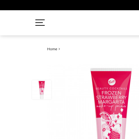
Recherches populaires
Home
>
Mascara
Palette
Solaire
Brumes
Blush
Rouge à Lèvres