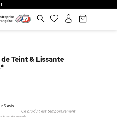
!
Fermer
ntreprise
rançaise
 de Teint & Lissante
s*
ur
5
avis
Ce produit est temporairement