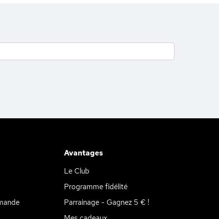
Avantages
Le Club
Programme fidélité
mande
Parrainage - Gagnez 5 € !
Mes cadeaux