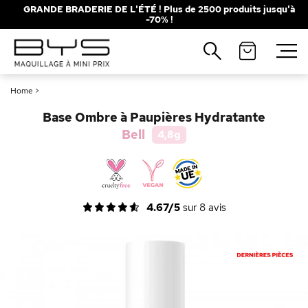
GRANDE BRADERIE DE L'ÉTÉ ! Plus de 2500 produits jusqu'à
-70% !
Fermer
Recherches populaires
Home
>
Mascara
Palette
Base Ombre à Paupières Hydratante
Solaire
Brumes
Bell
4,8g
Blush
Rouge à Lèvres
4.67/5
sur
8
avis