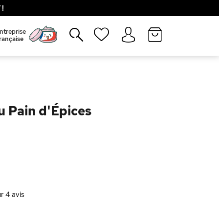
!
Fermer
ntreprise
rançaise
 Pain d'Épices
ur
4
avis