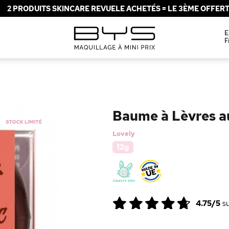
2 PRODUITS SKINCARE REVUELE ACHETÉS = LE 3ÈME OFFERT 
E
F
Baume à Lèvres au
Lovely
12g
4.75/5
s