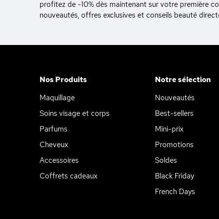
profitez de -10% dès maintenant sur votre première 
nouveautés, offres exclusives et conseils beauté direc
Nos Produits
Notre sélection
Maquillage
Nouveautés
Soins visage et corps
Best-sellers
Parfums
Mini-prix
Cheveux
Promotions
Accessoires
Soldes
Coffrets cadeaux
Black Friday
French Days