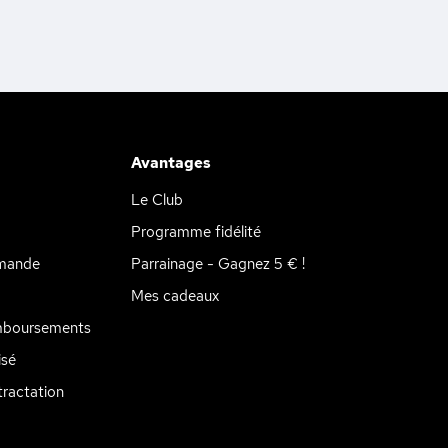
Avantages
Le Club
Programme fidélité
mande
Parrainage - Gagnez 5 € !
Mes cadeaux
mboursements
isé
ractation