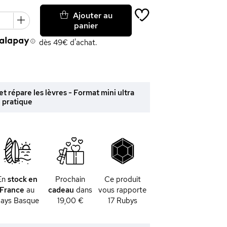
Ajouter au
panier
dès 49€ d'achat.
 répare les lèvres - Format mini ultra
pratique
En
stock en
Prochain
Ce produit
France
au
cadeau
dans
vous rapporte
ays Basque
19,00 €
17
Rubys