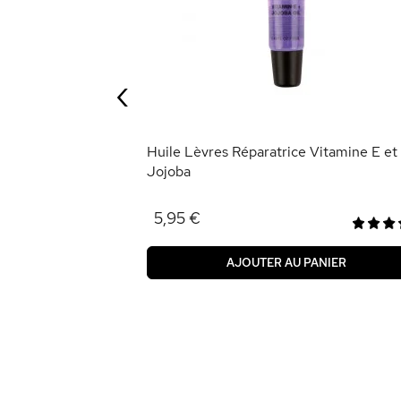
èvres
‹
ANIER
Huile Lèvres Réparatrice Vitamine E et
Jojoba
5,95 €
AJOUTER AU PANIER