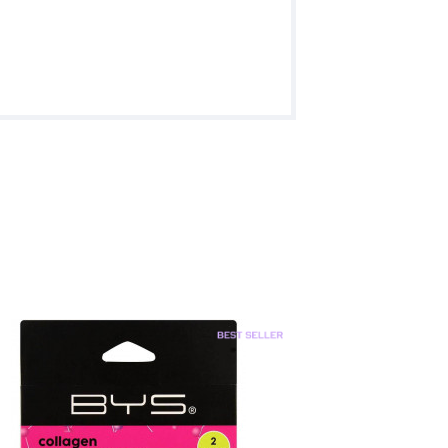
-70
%