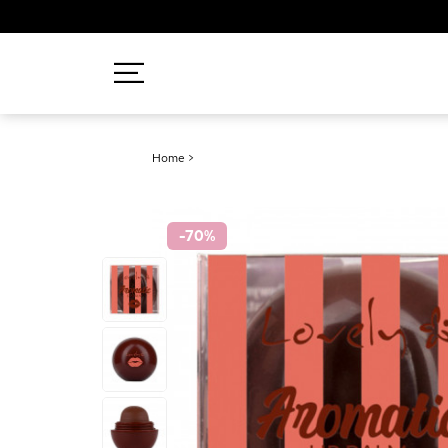
Recherches populaires
Home
>
Mascara
Palette
-70
%
Solaire
Brumes
Blush
Rouge à Lèvres