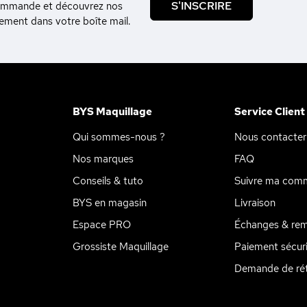
S'INSCRIRE
commande et découvrez nos
tement dans votre boîte mail.
BYS Maquillage
Service Client
Qui sommes-nous ?
Nous contacter
Nos marques
FAQ
Conseils & tuto
Suivre ma com
BYS en magasin
Livraison
Espace PRO
Échanges & re
Grossiste Maquillage
Paiement sécur
Demande de rét