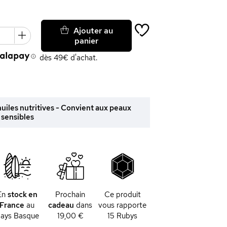
Ajouter au
panier
dès 49€ d'achat.
uiles nutritives - Convient aux peaux
sensibles
En
stock en
Prochain
Ce produit
France
au
cadeau
dans
vous rapporte
ays Basque
19,00 €
15
Rubys