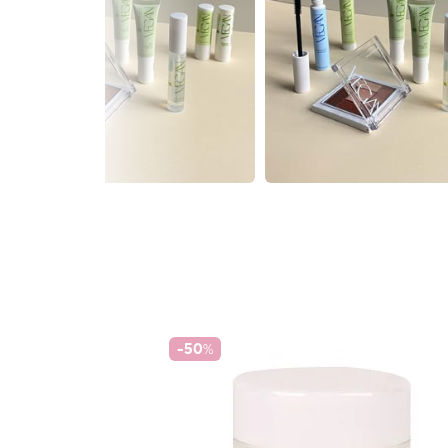
-50
%