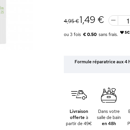
1,49 €
4,95 €
€ 0.50
Formule réparatrice aux 4 h
Livraison
Dans votre
offerte
à
salle de bain
partir de 49€
en 48h
P