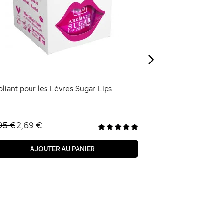
Huile Lèvres Rép
Jojoba
1,79 €
5,95 €
›
AJOU
oliant pour les Lèvres Sugar Lips
2,69 €
95 €
AJOUTER AU PANIER