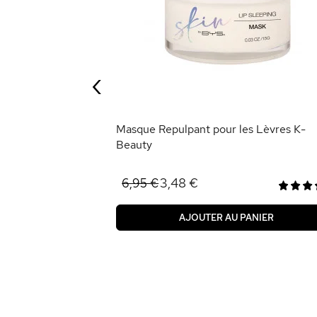
Amande et Karité
‹
ANIER
Masque Repulpant pour les Lèvres K-
Beauty
3,48 €
6,95 €
AJOUTER AU PANIER