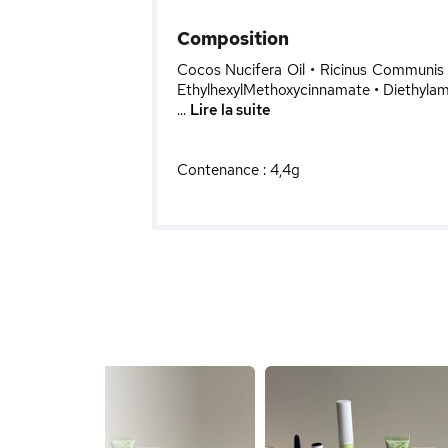
Composition
Cocos Nucifera Oil • Ricinus Communis S
EthylhexylMethoxycinnamate • Diethyla
...
Lire la suite
Contenance : 4,4g