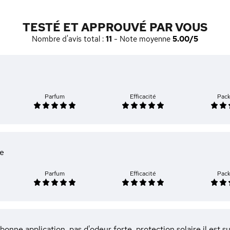
TESTÉ ET APPROUVÉ PAR VOUS
Nombre d'avis total :
11
- Note moyenne
5.00/5
Parfum
Efficacité
Pac
ce
Parfum
Efficacité
Pac
, bonne application, pas d'odeur forte, protection solaire il est s