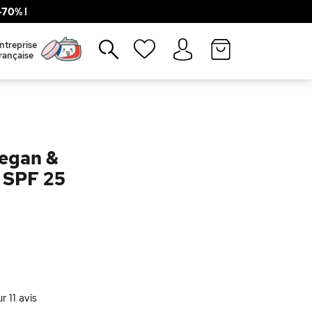
70% !
Fermer
ntreprise
rançaise
egan &
 SPF 25
ur
11
avis