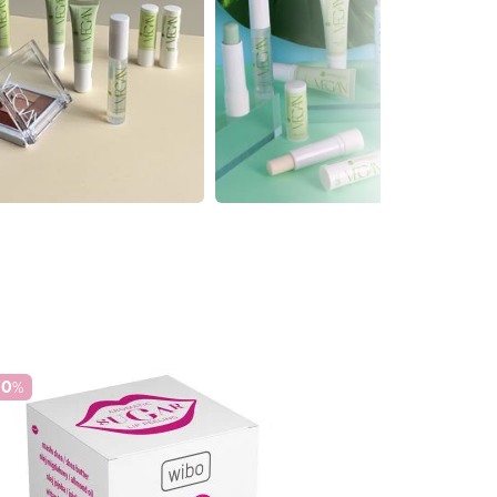
70
%
-70
%