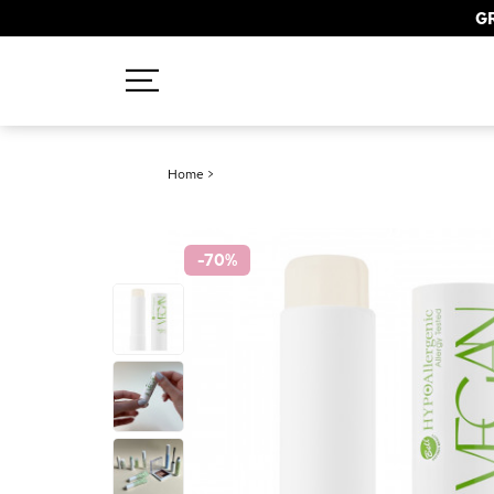
GR
Recherches populaires
Home
>
Mascara
Palette
-70
%
Solaire
Brumes
Blush
Rouge à Lèvres