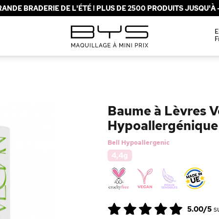
ANDE BRADERIE DE L'ÉTÉ ! PLUS DE 2500 PRODUITS JUSQU'À -
E
F
Baume à Lèvres V
Hypoallergénique
Bell Hypoallergenic
4,4g
5.00/5
s