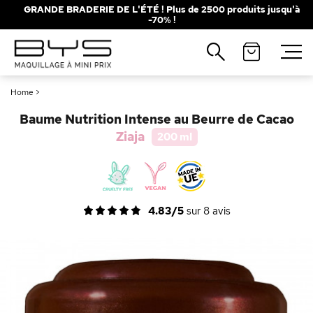
GRANDE BRADERIE DE L'ÉTÉ ! Plus de 2500 produits jusqu'à
-70% !
Fermer
Recherches populaires
Home
>
Mascara
Palette
Baume Nutrition Intense au Beurre de Cacao
Solaire
Brumes
Ziaja
200 ml
Blush
Rouge à Lèvres
4.83/5
sur
8
avis