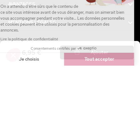
AVANTAGES
On a attendu d'être sûrs que le contenu de
ce site vous intéresse avant de vous déranger, mais on aimerait bien
vous accompagner pendant votre visite... Les données personnelles
MENTIONS LÉGALES
et cookies peuvent être utilisés pour la personnalisation des
annonces.
Lire la politique de confidentialité
Consentements certifiés par
Achetez maintenant, payez plus tard avec
6,95 €
Ajouter
Je choisis
Tout accepter
Axeptio consent
Plateforme de Gestion du Consentement : Personnalisez vos Option
Notre plateforme vous permet d'adapter et de gérer vos paramètres de
4.7 / 5
sur
27 144
avis