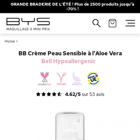
GRANDE BRADERIE DE L'ÉTÉ ! Plus de 2500 produits jusqu'à
-70% !
Fermer
Recherches populaires
Home
>
Mascara
Palette
BB Crème Peau Sensible à l'Aloe Vera
Solaire
Brumes
Bell Hypoallergenic
Blush
Rouge à Lèvres
4.62/5
sur
53
avis