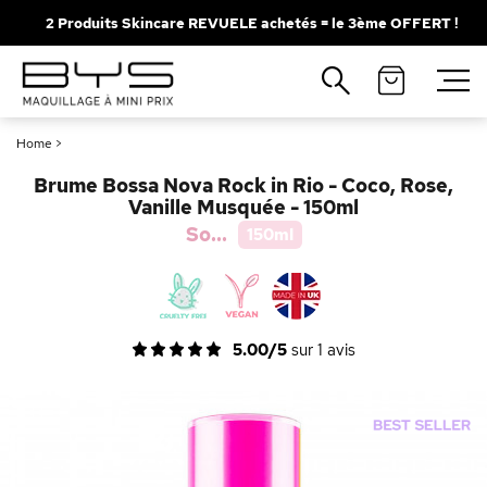
2 Produits Skincare REVUELE achetés = le 3ème OFFERT !
Fermer
Recherches populaires
Home
>
Mascara
Palette
Brume Bossa Nova Rock in Rio - Coco, Rose,
Solaire
Brumes
Vanille Musquée - 150ml
So...
150ml
Blush
Rouge à Lèvres
5.00/5
sur
1
avis