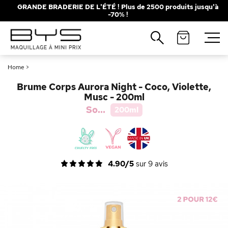
GRANDE BRADERIE DE L'ÉTÉ ! Plus de 2500 produits jusqu'à
-70% !
Fermer
Recherches populaires
Home
>
Mascara
Palette
Brume Corps Aurora Night - Coco, Violette,
Solaire
Brumes
Musc - 200ml
So...
200ml
Blush
Rouge à Lèvres
4.90/5
sur
9
avis