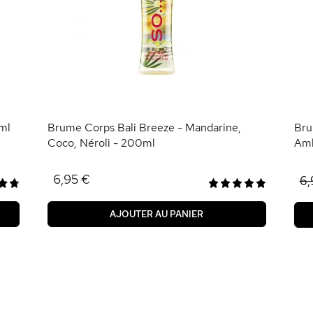
ml
Brume Corps Bali Breeze - Mandarine,
Bru
Coco, Néroli - 200ml
Amb
6,95 €
6,
AJOUTER AU PANIER