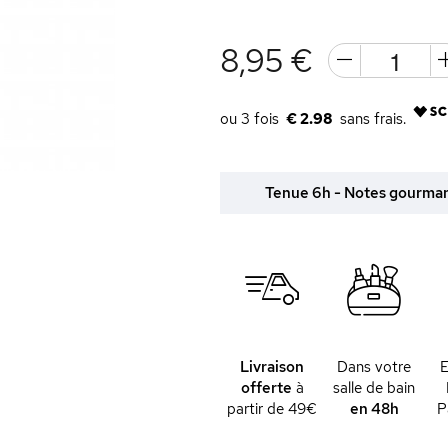
8,95 €
€ 2.98
Tenue 6h - Notes gourmand
Livraison
Dans votre
offerte
à
salle de bain
partir de 49€
en 48h
P