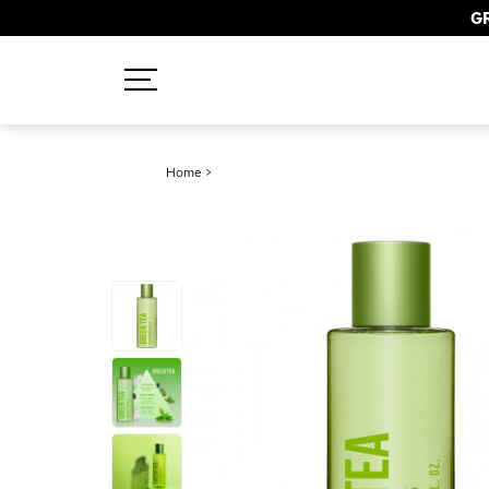
GR
Recherches populaires
Home
>
Mascara
Palette
Solaire
Brumes
Blush
Rouge à Lèvres