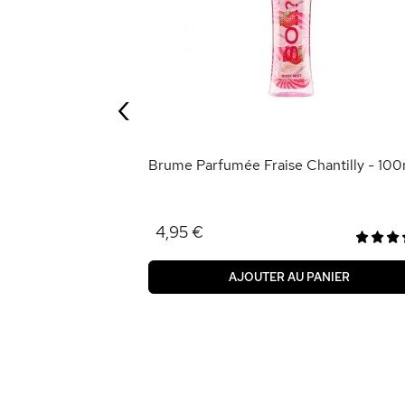
ter - Pêche
‹
ANIER
Brume Parfumée Fraise Chantilly - 100
4,95 €
AJOUTER AU PANIER