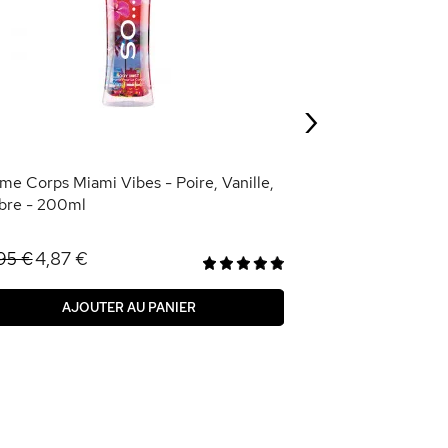
Eau de Toilette 
- 25ml
4,95 €
›
AJOU
me Corps Miami Vibes - Poire, Vanille,
re - 200ml
4,87 €
95 €
AJOUTER AU PANIER