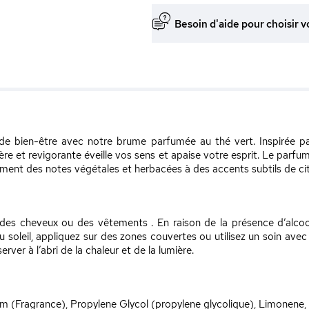
Besoin d'aide pour choisir v
de bien-être avec notre brume parfumée au thé vert. Inspirée par 
ère et revigorante éveille vos sens et apaise votre esprit. Le parfu
ment des notes végétales et herbacées à des accents subtils de cit
es cheveux ou des vêtements . En raison de la présence d’alcool, 
 soleil, appliquez sur des zones couvertes ou utilisez un soin avec
erver à l’abri de la chaleur et de la lumière.
 (Fragrance), Propylene Glycol (propylene glycolique), Limonene, Cit