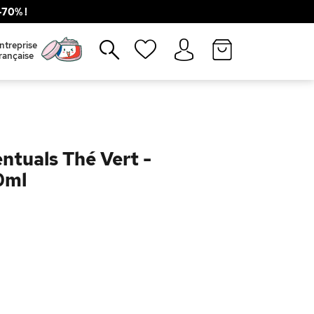
70% !
Fermer
ntreprise
rançaise
ntuals Thé Vert -
0ml