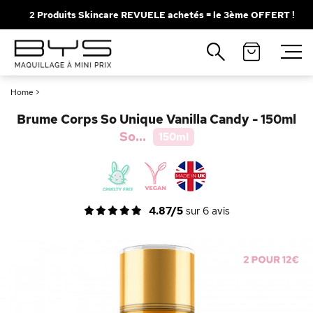
2 Produits Skincare REVUELE achetés = le 3ème OFFERT !
Fermer
Recherches populaires
Home
>
Mascara
Palette
Brume Corps So Unique Vanilla Candy - 150ml
Solaire
Brumes
So...
150ml
Blush
Rouge à Lèvres
4.87/5
sur
6
avis