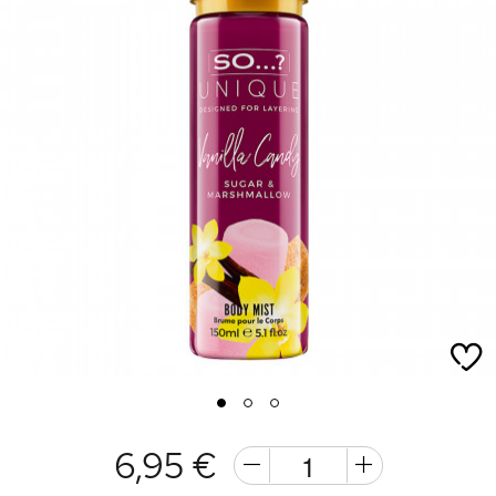
1
2
3
6,95 €