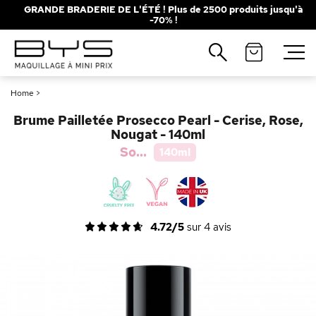
GRANDE BRADERIE DE L'ÉTÉ ! Plus de 2500 produits jusqu'à
-70% !
Fermer
Recherches populaires
Home
>
Mascara
Palette
Brume Pailletée Prosecco Pearl - Cerise, Rose,
Solaire
Brumes
Nougat - 140ml
So...
140ml
Blush
Rouge à Lèvres
4.72/5
sur
4
avis