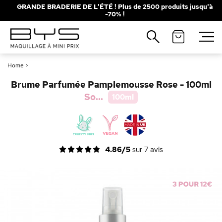
GRANDE BRADERIE DE L'ÉTÉ ! Plus de 2500 produits jusqu'à
-70% !
Fermer
Recherches populaires
Home
>
Mascara
Palette
Brume Parfumée Pamplemousse Rose - 100ml
Solaire
Brumes
So...
100ml
Blush
Rouge à Lèvres
4.86/5
sur
7
avis