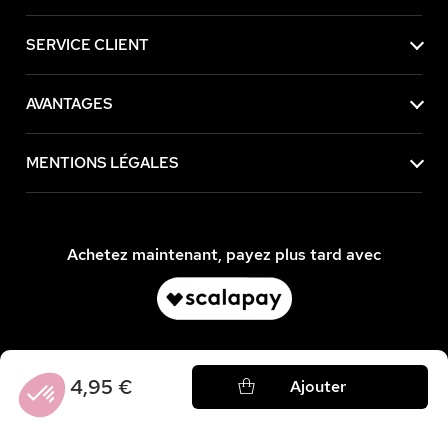
SERVICE CLIENT
AVANTAGES
MENTIONS LÉGALES
Achetez maintenant, payez plus tard avec
4,95 €
Ajouter
Axeptio consent
Plateforme de Gestion du Consentement : Personnalisez vos Option