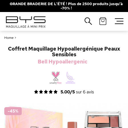
GRANDE BRADERIE DE L'ÉTÉ ! Plus de 2500 produits jusqu'à
-70% !
Fermer
Recherches populaires
Home
>
Mascara
Palette
Coffret Maquillage Hypoallergénique Peaux
Solaire
Brumes
Sensibles
Bell Hypoallergenic
Blush
Rouge à Lèvres
5.00/5
sur
6
avis
-45
%