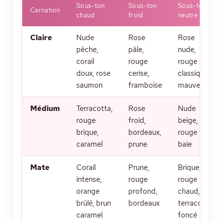
Sous-ton
Sous-ton
Sous-ton
Carnation
chaud
froid
neutre
Claire
Nude
Rose
Rose
pêche,
pâle,
nude,
corail
rouge
rouge
doux, rose
cerise,
classique,
saumon
framboise
mauve
Médium
Terracotta,
Rose
Nude
rouge
froid,
beige,
brique,
bordeaux,
rouge vif,
caramel
prune
baie
Mate
Corail
Prune,
Brique,
intense,
rouge
rouge
orange
profond,
chaud,
brûlé, brun
bordeaux
terracotta
caramel
foncé