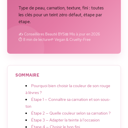
Type de peau, carnation, texture, fini : toutes
les clés pour un teint zéro défaut, étape par
étape.
✍️ Conseillères Beauté BYS
📅 Mis à jour en 2026
⏱️ 8 min de lecture
🌱 Vegan & Cruelty-Free
SOMMAIRE
Pourquoi bien choisir la couleur de son rouge
à lèvres ?
Étape 1 — Connaître sa carnation et son sous-
ton
Étape 2 — Quelle couleur selon sa carnation ?
Étape 3 — Adapter la teinte à l'occasion
Étape 4 — Choisir le bon fini