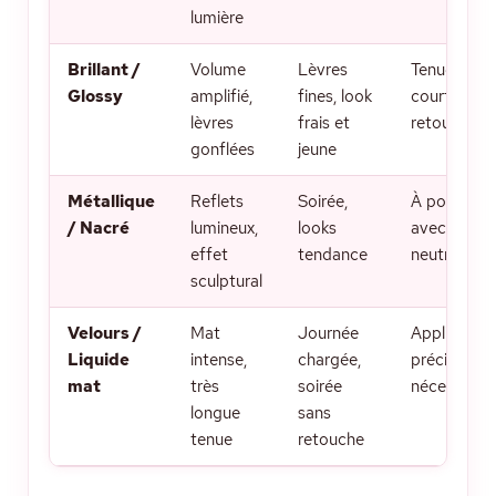
lumière
Brillant /
Volume
Lèvres
Tenue plus
Glossy
amplifié,
fines, look
courte, à
lèvres
frais et
retoucher
gonflées
jeune
Métallique
Reflets
Soirée,
À porter
/ Nacré
lumineux,
looks
avec un œil
effet
tendance
neutre
sculptural
Velours /
Mat
Journée
Application
Liquide
intense,
chargée,
précise
mat
très
soirée
nécessaire
longue
sans
tenue
retouche