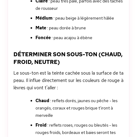
Claire
: peau très pâle, parfois avec des taches
de rousseur
Médium
: peau beige à légèrement hâlée
Mate
: peau dorée à brune
Foncée
: peau acajou à ébène
DÉTERMINER SON SOUS-TON (CHAUD,
FROID, NEUTRE)
Le sous-ton est la teinte cachée sous la surface de ta
peau. Il influe directement sur les couleurs de rouge à
lèvres qui vont t'aller :
Chaud
: reflets dorés, jaunes ou pêche - les
orangés, coraux et rouges brique t'iront à
merveille
Froid
: reflets roses, rouges ou bleutés - les
rouges froids, bordeaux et baies seront tes