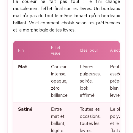
La couleur ne fait pas tout : le fini change
radicalement l'effet final sur les lèvres. Un bordeaux
mat n'a pas du tout le même impact qu'un bordeaux
brillant. Voici comment choisir selon tes préférences
et la morphologie de tes lèvres.
Effet
Fini
Idéal pour
À noter
visuel
Mat
Couleur
Lèvres
Peut
intense,
pulpeuses,
assécher,
opaque,
soirée,
prépare
zéro
look
bien tes
brillance
affirmé
lèvres
Satiné
Entre
Toutes les
Le plus
mat et
occasions,
polyvalent
brillant,
toutes les
et le plus
légère
lèvres
flatteur