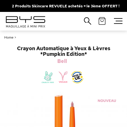
2 Produits Skincare REVUELE achetés = le 3ème OFFERT !
Fermer
Recherches populaires
Home
>
Mascara
Palette
Crayon Automatique à Yeux & Lèvres
Solaire
Brumes
*Pumpkin Edition*
Bell
Blush
Rouge à Lèvres