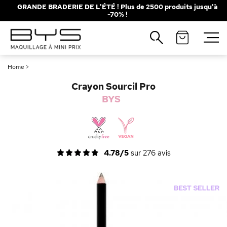
GRANDE BRADERIE DE L'ÉTÉ ! Plus de 2500 produits jusqu'à
-70% !
Fermer
Recherches populaires
Home
>
Mascara
Palette
Crayon Sourcil Pro
Solaire
Brumes
BYS
Blush
Rouge à Lèvres
4.78/5
sur
276
avis