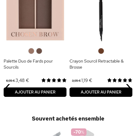
0
0
0
Palette Duo de Fards pour
Crayon Sourcil Retractable &
Sourcils
Brosse
‹
›
3,48 €
1,19 €
6,95 €
3,95 €
AJOUTER AU PANIER
AJOUTER AU PANIER
Souvent achetés ensemble
-70
%