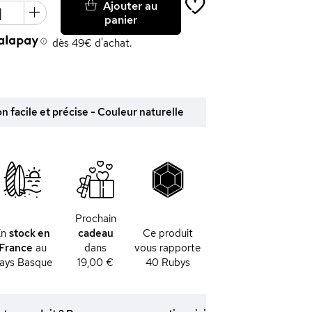
Ajouter au
panier
dès 49€ d'achat.
on facile et précise - Couleur naturelle
Prochain
En
stock en
cadeau
Ce produit
France
au
dans
vous rapporte
ays Basque
19,00 €
40
Rubys