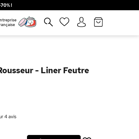
70% !
Fermer
ntreprise
rançaise
ousseur - Liner Feutre
ur
4
avis