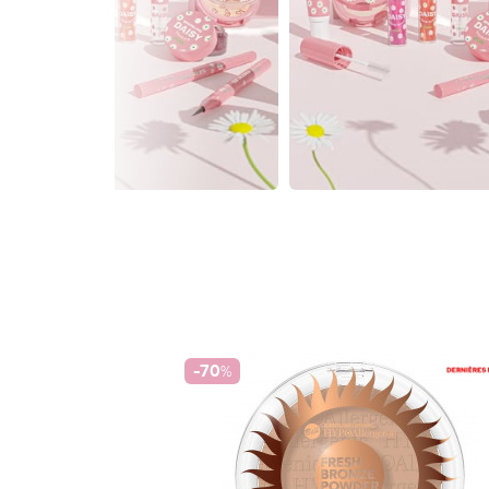
-70
%