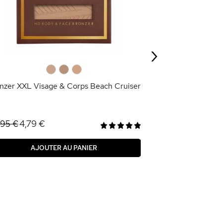
Poudre Bronzant
1,49 €
4,95 €
›
AJOU
0
0
0
nzer XXL Visage & Corps Beach Cruiser
4,79 €
,95 €
AJOUTER AU PANIER