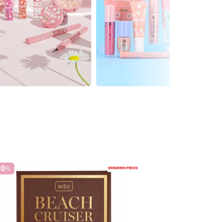
70
%
-70
%