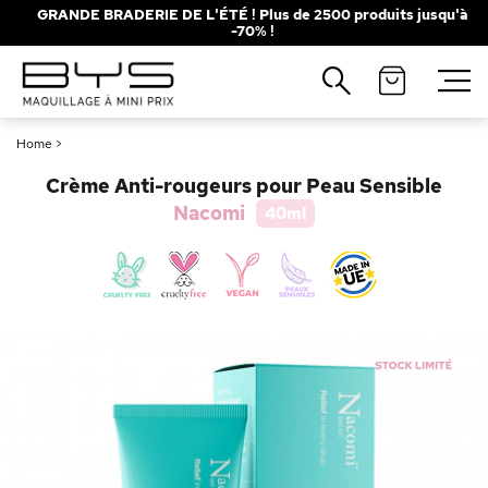
GRANDE BRADERIE DE L'ÉTÉ ! Plus de 2500 produits jusqu'à
-70% !
Fermer
Recherches populaires
Home
>
Mascara
Palette
Crème Anti-rougeurs pour Peau Sensible
Solaire
Brumes
Nacomi
40ml
Blush
Rouge à Lèvres