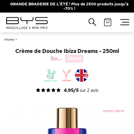
GRANDE BRADERIE DE L'ÉTÉ ! Plus de 2500 produits jusqu'à
-70% !
Fermer
Recherches populaires
Home
>
Mascara
Palette
Crème de Douche Ibiza Dreams - 250ml
Solaire
Brumes
So...
250ml
Blush
Rouge à Lèvres
4.95/5
sur
2
avis