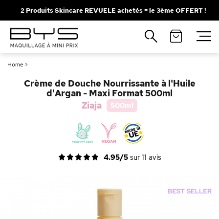
2 Produits Skincare REVUELE achetés = le 3ème OFFERT !
Fermer
Recherches populaires
Home
>
Mascara
Palette
Crème de Douche Nourrissante à l'Huile
Solaire
Brumes
d'Argan - Maxi Format 500ml
Ziaja
500ml
Blush
Rouge à Lèvres
4.95/5
sur
11
avis