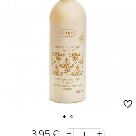
1
2
3,95 €