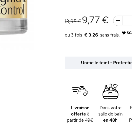
9,77 €
13,95 €
€ 3.26
Unifie le teint - Protect
Livraison
Dans votre
offerte
à
salle de bain
partir de 49€
en 48h
P