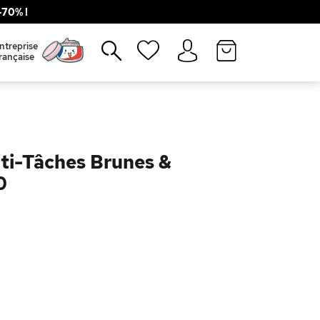
70% !
Fermer
ntreprise
rançaise
ti-Tâches Brunes &
0