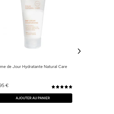
Lift Instant Q10
5,50 €
›
AJOU
me de Jour Hydratante Natural Care
95 €
AJOUTER AU PANIER