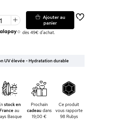
Ajouter au
panier
dès 49€ d'achat.
ion UV élevée - Hydratation durable
En
stock en
Prochain
Ce produit
France
au
cadeau
dans
vous rapporte
ays Basque
19,00 €
98
Rubys