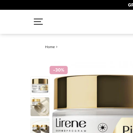
GR
Recherches populaires
Home
>
Mascara
Palette
-30
%
Solaire
Brumes
Blush
Rouge à Lèvres