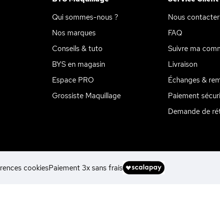
Qui sommes-nous ?
Nous contacter
Nos marques
FAQ
Conseils & tuto
Suivre ma com
BYS en magasin
Livraison
Espace PRO
Échanges & re
Grossiste Maquillage
Paiement sécur
Demande de rét
rences cookies
Paiement 3x sans frais
ions
 de confidentialité, en garantissant la conformité avec les réglemen