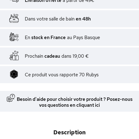
Livraison offerte
à partir de 49€
Dans votre salle de bain
en 48h
En
stock en France
au Pays Basque
Prochain
cadeau
dans
19,00 €
Ce produit vous rapporte
70
Rubys
Besoin d'aide pour choisir votre produit ? Posez-nous
vos questions en cliquant ici
Description