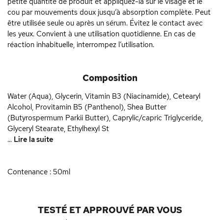
petite quantité de produit et appliquez-la sur le visage et le
cou par mouvements doux jusqu’à absorption complète. Peut
être utilisée seule ou après un sérum. Évitez le contact avec
les yeux. Convient à une utilisation quotidienne. En cas de
réaction inhabituelle, interrompez l’utilisation.
Composition
Water (Aqua), Glycerin, Vitamin B3 (Niacinamide), Cetearyl
Alcohol, Provitamin B5 (Panthenol), Shea Butter
(Butyrospermum Parkii Butter), Caprylic/capric Triglyceride,
Glyceryl Stearate, Ethylhexyl St
...
Lire la suite
Contenance : 50ml
TESTÉ ET APPROUVÉ PAR VOUS