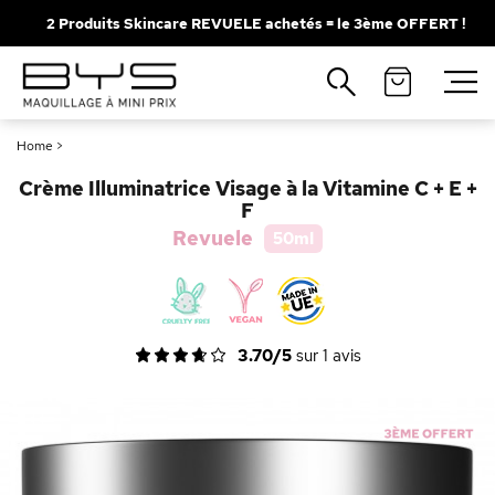
2 Produits Skincare REVUELE achetés = le 3ème OFFERT !
Fermer
Recherches populaires
Home
>
Mascara
Palette
Crème Illuminatrice Visage à la Vitamine C + E +
Solaire
Brumes
F
Revuele
50ml
Blush
Rouge à Lèvres
3.70/5
sur
1
avis