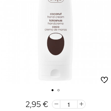
1
2
2,95 €