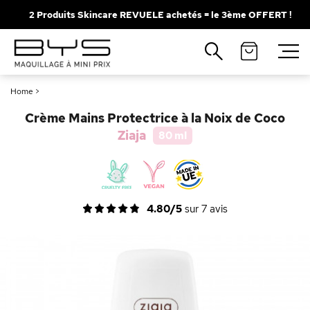
2 Produits Skincare REVUELE achetés = le 3ème OFFERT !
Fermer
Recherches populaires
Home
>
Mascara
Palette
Crème Mains Protectrice à la Noix de Coco
Solaire
Brumes
Ziaja
80 ml
Blush
Rouge à Lèvres
4.80/5
sur
7
avis