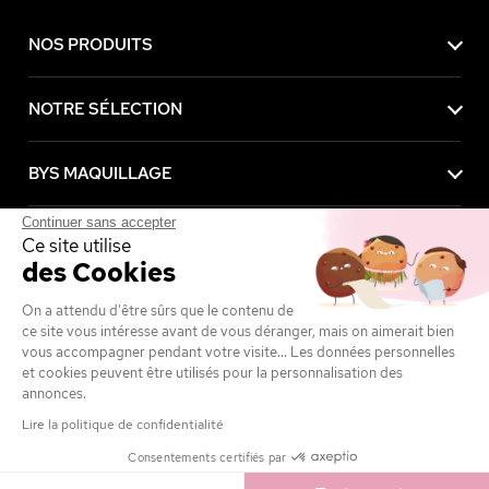
NOS PRODUITS
NOTRE SÉLECTION
BYS MAQUILLAGE
Continuer sans accepter
SERVICE CLIENT
Ce site utilise
des Cookies
AVANTAGES
On a attendu d'être sûrs que le contenu de
ce site vous intéresse avant de vous déranger, mais on aimerait bien
vous accompagner pendant votre visite... Les données personnelles
MENTIONS LÉGALES
et cookies peuvent être utilisés pour la personnalisation des
annonces.
Lire la politique de confidentialité
Consentements certifiés par
Achetez maintenant, payez plus tard avec
2,95 €
Ajouter