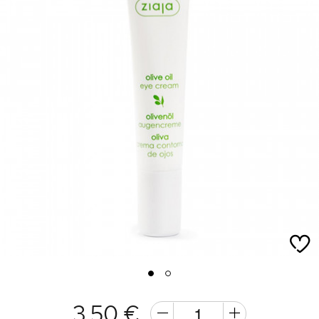
1
2
3,50 €