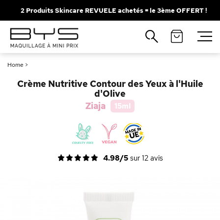
2 Produits Skincare REVUELE achetés = le 3ème OFFERT !
Fermer
Recherches populaires
Home
>
Mascara
Palette
Crème Nutritive Contour des Yeux à l'Huile
Solaire
Brumes
d'Olive
Ziaja
15ml
Blush
Rouge à Lèvres
4.98/5
sur
12
avis