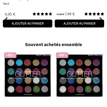
Vert
‹
›
7,48 €
6,95 €
14,95 €
AJOUTER AU PANIER
AJOUTER AU PANIER
Souvent achetés ensemble
-50
%
-50
%