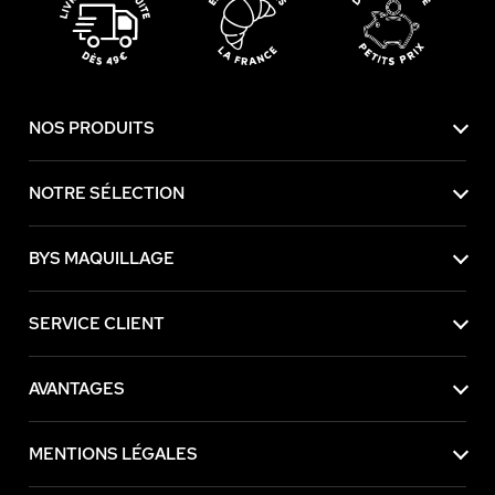
NOS PRODUITS
NOTRE SÉLECTION
BYS MAQUILLAGE
SERVICE CLIENT
AVANTAGES
e contenu de
e vous déranger, mais on aimerait bien
e visite... Les données personnelles
MENTIONS LÉGALES
s pour la personnalisation des