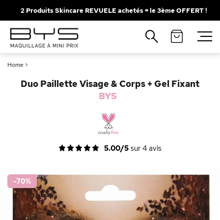
2 Produits Skincare REVUELE achetés = le 3ème OFFERT !
Fermer
Recherches populaires
Home
>
Mascara
Palette
Duo Paillette Visage & Corps + Gel Fixant
Solaire
Brumes
BYS
Blush
Rouge à Lèvres
5.00/5
sur
4
avis
-70
%