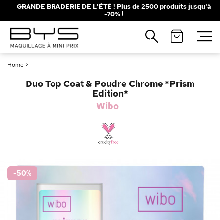
GRANDE BRADERIE DE L'ÉTÉ ! Plus de 2500 produits jusqu'à
-70% !
Fermer
Recherches populaires
Home
>
Mascara
Palette
Duo Top Coat & Poudre Chrome *Prism
Solaire
Brumes
Edition*
Wibo
Blush
Rouge à Lèvres
-50
%