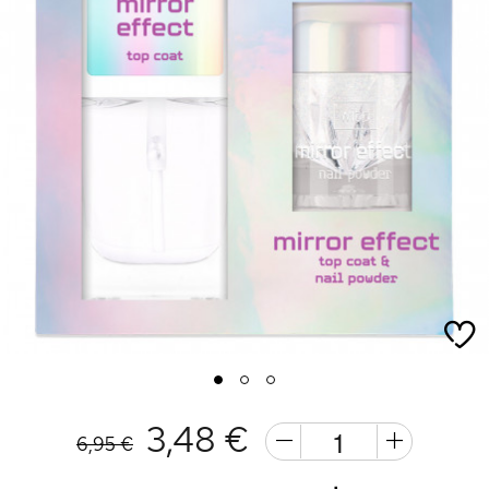
1
2
3
3,48 €
6,95 €